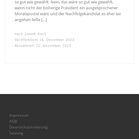
so gut wie gewählt. Nein, das wäre so gut wie gewählt,
wenn nicht der bisherige Präsident ein ausgesprochener
Moralapostel wäre und der Nachfolgekandidat es eher lax
angehen ließe […]
nach
Jannik Koch
Veröffentlicht
16. Dezember 2023
Aktualisiert
22. Dezember 2023
Impressum
AGB
Datenschutzerklärung
Satzung