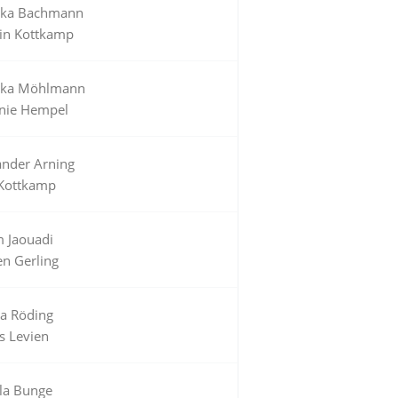
ka Bachmann
tin Kottkamp
ka Möhlmann
anie Hempel
ander Arning
 Kottkamp
m Jaouadi
en Gerling
la Röding
s Levien
la Bunge