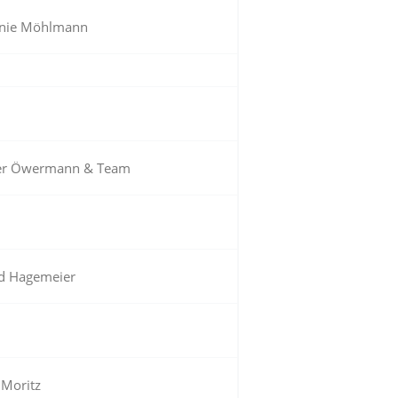
nie Möhlmann
er Öwermann & Team
d Hagemeier
 Moritz