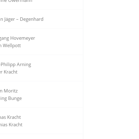
in Jäger – Degenhard
gang Hovemeyer
h Wellpott
-Philipp Arning
r Kracht
en Moritz
ing Bunge
as Kracht
hias Kracht