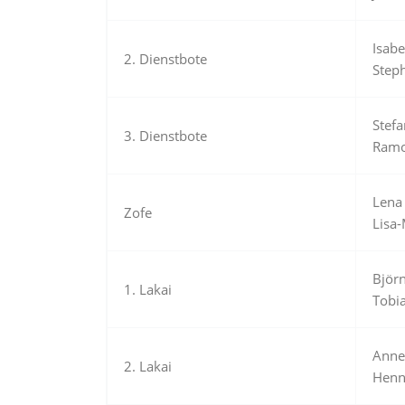
Isab
2. Dienstbote
Step
Stef
3. Dienstbote
Ramo
Lena
Zofe
Lisa
Björ
1. Lakai
Tobi
Anne
2. Lakai
Henn