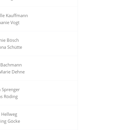
elle Kauffmann
hanie Vogt
anie Bösch
na Schütte
 Bachmann
-Marie Dehne
n Sprenger
as Röding
 Hellweg
ing Göcke