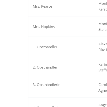
Moni
Mrs. Pearce
Kers
Moni
Mrs. Hopkins
Stef
Alex
1. Obsthändler
Eike
Kari
2. Obsthändler
Steff
3. Obsthändlerin
Caro
Agne
Ange