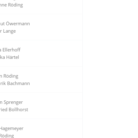
nne Röding
ut Öwermann
er Lange
a Ellerhoff
ka Härtel
an Röding
rik Bachmann
m Sprenger
ried Bollhorst
 Hagemeyer
 Röding