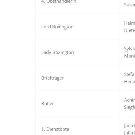
4. Obsthändlerin
Susa
Helm
Lord Boxington
Diet
Sylvi
Lady Boxington
Moni
Stef
Briefträger
Hend
Achi
Butler
Siegf
Jana
1. Dienstbote
Julia