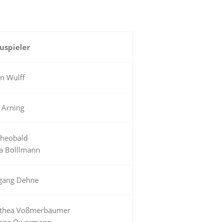
uspieler
n Wulff
 Arning
Theobald
a Bolllmann
gang Dehne
thea Voßmerbäumer
nne Öwermann