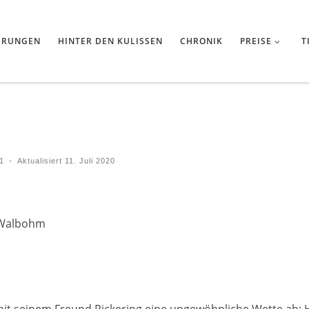
HRUNGEN
HINTER DEN KULISSEN
CHRONIK
PREISE
T
11
-
Aktualisiert
11. Juli 2020
k Walbohm
mit seinem Freund Pickering eine ungewöhnliche Wette ab: H