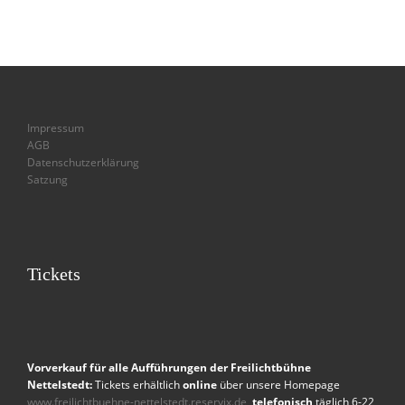
Impressum
AGB
Datenschutzerklärung
Satzung
Tickets
Vorverkauf für alle Aufführungen der Freilichtbühne
Nettelstedt:
Tickets erhältlich
online
über unsere Homepage
www.freilichtbuehne-nettelstedt.reservix.de
,
telefonisch
täglich 6-22