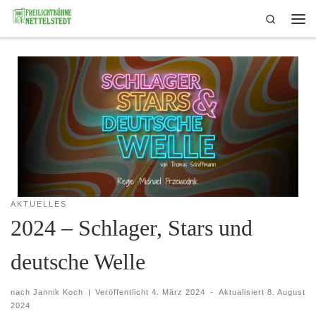
Search
Skip to content
Me
AKTUELLES
2024 – Schlager, Stars und
deutsche Welle
nach
Jannik Koch
|
Veröffentlicht
4. März 2024
-
Aktualisiert
8. August
2024