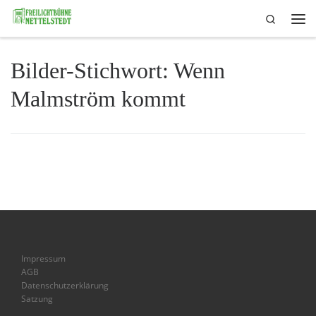
Search
Skip to content
Me
Bilder-Stichwort:
Wenn
Malmström kommt
Impressum
AGB
Datenschutzerklärung
Satzung