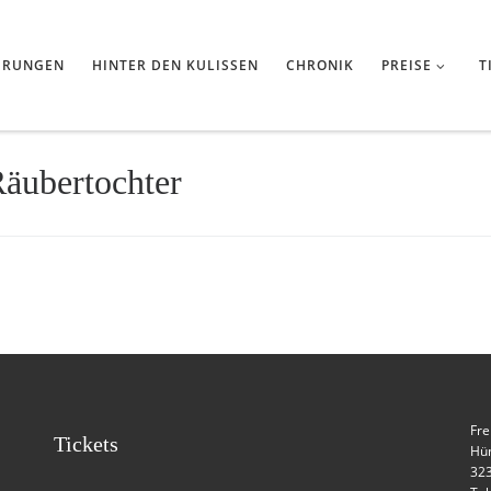
HRUNGEN
HINTER DEN KULISSEN
CHRONIK
PREISE
T
äubertochter
Fre
Tickets
Hün
32