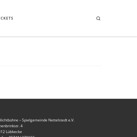
Search
ICKETS
ilichtbühne – Spielgemeinde Nettelstedt e.V.
enbrinkstr. 4
312 Lübbecke