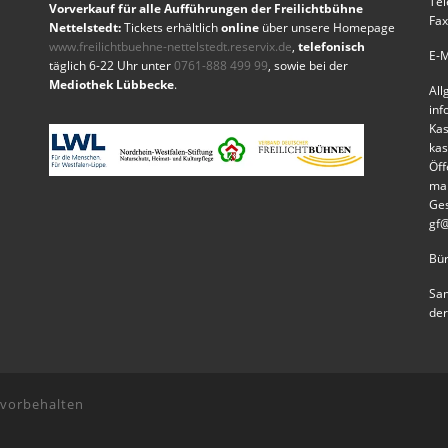
Tel
Vorverkauf für alle Aufführungen der Freilichtbühne
Fax
Nettelstedt:
Tickets erhältlich
online
über unsere Homepage
www.freilichtbuehne-nettelstedt.reservix.de
,
telefonisch
E-M
täglich 6-22 Uhr unter
0761-888 499 99
, sowie bei der
Mediothek Lübbecke
.
All
inf
Kas
kas
Öff
mar
Ges
gf@
Bür
Sam
der
 vorbehalten