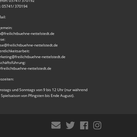
efon: 05741/ 370192
: 05741/ 370194
ail:
gemein:
o@freilichtbuehne-nettelstedt.de
se:
se@freilichtbuehne-nettelstedt.de
entlichkeitsarbeit:
keting@freilichtbuehne-nettelstedt.de
chäftsführung:
freilichtbuehne-nettelstedt.de
ozeiten:
stags und Sonntags von 9 bis 12 Uhr (nur während
 Spielsaison von Pfingsten bis Ende August).