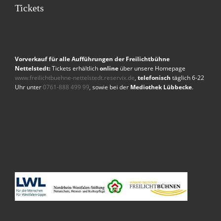
Tickets
Vorverkauf für alle Aufführungen der Freilichtbühne
Nettelstedt:
Tickets erhältlich
online
über unsere Homepage
www.freilichtbuehne-nettelstedt.reservix.de
,
telefonisch
täglich 6-22
Uhr unter
0761-888 499 99
, sowie bei der
Mediothek Lübbecke
.