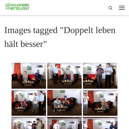
Search
Skip to content
Me
Images tagged "Doppelt leben
hält besser"