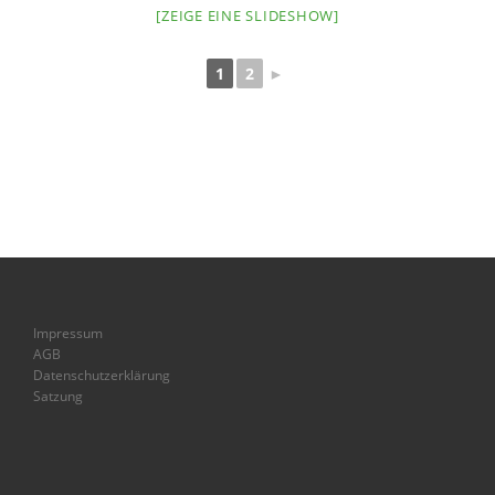
[ZEIGE EINE SLIDESHOW]
1
2
►
Impressum
AGB
Datenschutzerklärung
Satzung