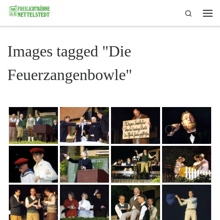
Search
Skip to content
Me
Images tagged "Die
Feuerzangenbowle"