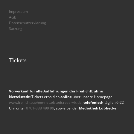
Impressum
AGB
Datenschutzerklärung
Satzung
Tickets
Vorverkauf für alle Aufführungen der Freilichtbühne
Nettelstedt:
Tickets erhältlich
online
über unsere Homepage
www.freilichtbuehne-nettelstedt.reservix.de
,
telefonisch
täglich 6-22
Uhr unter
0761-888 499 99
, sowie bei der
Mediothek Lübbecke
.