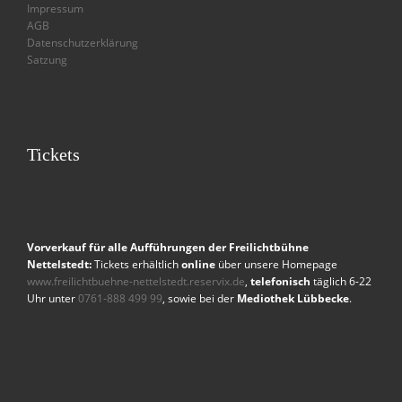
Impressum
AGB
Datenschutzerklärung
Satzung
Tickets
Vorverkauf für alle Aufführungen der Freilichtbühne
Nettelstedt:
Tickets erhältlich
online
über unsere Homepage
www.freilichtbuehne-nettelstedt.reservix.de
,
telefonisch
täglich 6-22
Uhr unter
0761-888 499 99
, sowie bei der
Mediothek Lübbecke
.