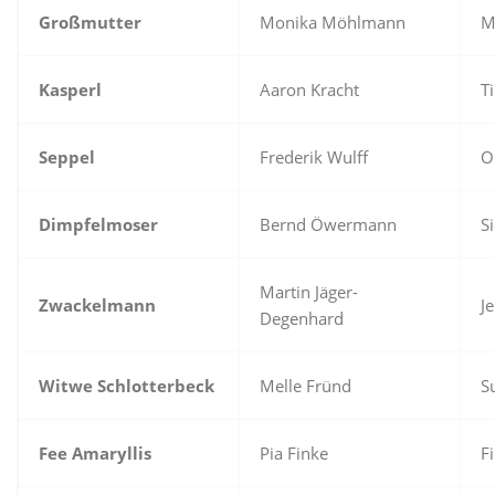
Großmutter
Monika Möhlmann
M
Kasperl
Aaron Kracht
T
Seppel
Frederik Wulff
O
Dimpfelmoser
Bernd Öwermann
S
Martin Jäger-
Zwackelmann
J
Degenhard
Witwe Schlotterbeck
Melle Fründ
S
Fee Amaryllis
Pia Finke
F