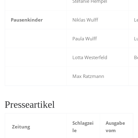
Stefanie Hempel
Pausenkinder
Niklas Wulff
L
Paula Wulff
L
Lotta Westerfeld
B
Max Ratzmann
Presseartikel
Schlagzei
Ausgabe
Zeitung
le
vom