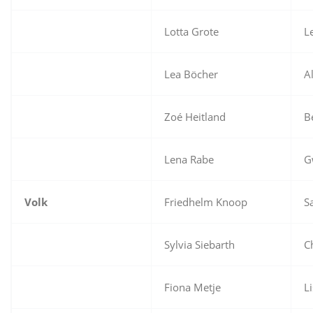
Lotta Grote
L
Lea Böcher
A
Zoé Heitland
B
Lena Rabe
G
Volk
Friedhelm Knoop
S
Sylvia Siebarth
C
Fiona Metje
L