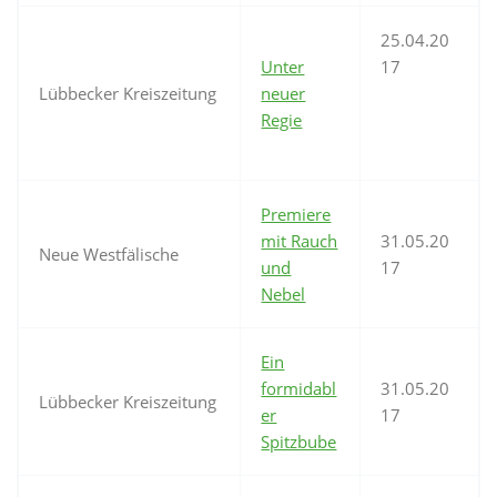
25.04.20
Unter
17
Lübbecker Kreiszeitung
neuer
Regie
Premiere
mit Rauch
31.05.20
Neue Westfälische
und
17
Nebel
Ein
formidabl
31.05.20
Lübbecker Kreiszeitung
er
17
Spitzbube