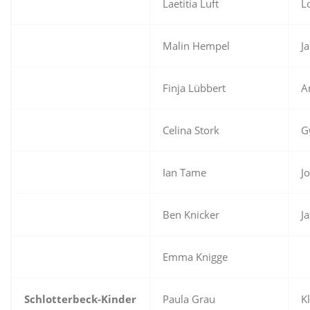
Laetitia Luft
L
Malin Hempel
J
Finja Lübbert
A
Celina Stork
G
Ian Tame
J
Ben Knicker
J
Emma Knigge
Schlotterbeck-Kinder
Paula Grau
K