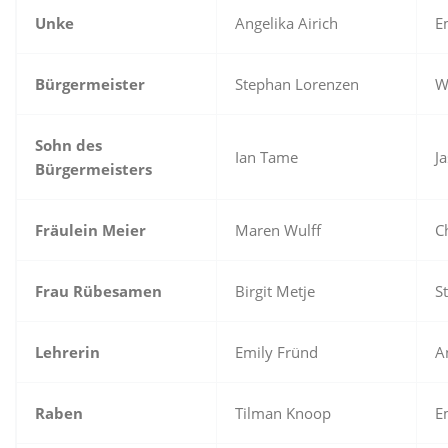
Unke
Angelika Airich
E
Bürgermeister
Stephan Lorenzen
W
Sohn des
Ian Tame
J
Bürgermeisters
Fräulein Meier
Maren Wulff
C
Frau Rübesamen
Birgit Metje
S
Lehrerin
Emily Fründ
A
Raben
Tilman Knoop
E