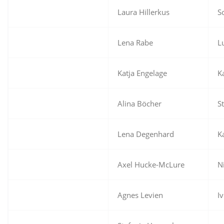
Laura Hillerkus
S
Lena Rabe
L
Katja Engelage
K
Alina Böcher
S
Lena Degenhard
K
Axel Hucke-McLure
N
Agnes Levien
I