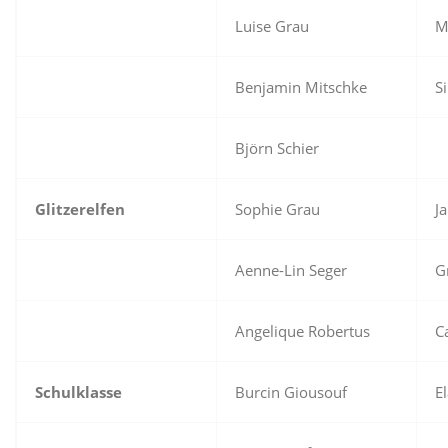
Luise Grau
M
Benjamin Mitschke
S
Björn Schier
Glitzerelfen
Sophie Grau
J
Aenne-Lin Seger
G
Angelique Robertus
C
Schulklasse
Burcin Giousouf
E