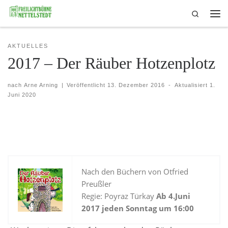
Search
Skip to content
Me
AKTUELLES
2017 – Der Räuber Hotzenplotz
nach
Arne Arning
|
Veröffentlicht
13. Dezember 2016
-
Aktualisiert
1.
Juni 2020
Nach den Büchern von Otfried
Preußler
Regie: Poyraz Türkay
Ab 4.Juni
2017 jeden Sonntag um 16:00