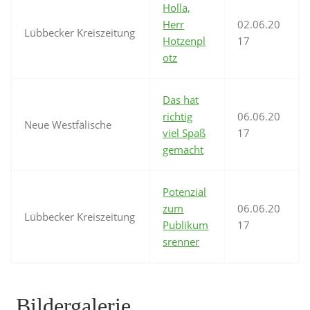
Holla,
Herr
02.06.20
Lübbecker Kreiszeitung
Hotzenpl
17
otz
Das hat
richtig
06.06.20
Neue Westfälische
viel Spaß
17
gemacht
Potenzial
zum
06.06.20
Lübbecker Kreiszeitung
Publikum
17
srenner
Bildergalerie